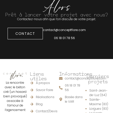
Alors
Prêt à lancer votre projet avec nous?
Contactez-nous afin que l’on discute de votre projet.
contact@conceptflore.com
CONTACT
06 18 01 78 56
Liens
Informations
Derniers
utiles
contact@conceptflore.com
projets
La rencontre
À propos
06 18 01 78
avec le béton
Savoir Faire
56
Saint-Jean-
ciré (un hasard
de-Luz (64)
bien provoqué)
Réalisations
Basée dans
Sainte-
associée à
le VAR
Blog
Maxime (83)
l’amour de
Lorgues (83)
l’agencement
Contact/Devis