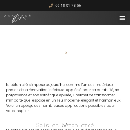
06 18 01 78 56
Mon savoi
Mes
Différentes utilisations du béton
ciré
Accueil
Blog
Le béton ciré s’impose aujourd’hui comme l’un des matériaux
phares de la rénovation intérieure. Apprécié pour sa durabilité, sa
polyvalence et son esthétique épurée, il permet de transformer
n’importe quel espace en un lieu moderne, élégant et harmonieux.
Voici un aperçu des nombreuses applications possibles pour
vous inspirer.
Sols en béton ciré