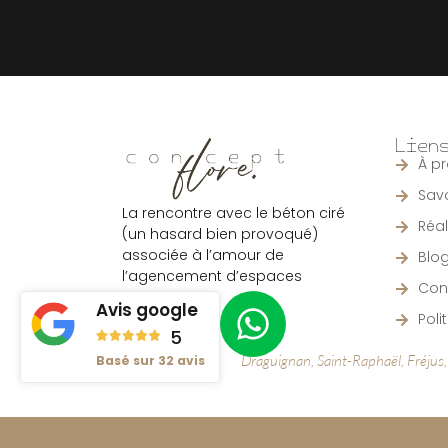
Lien
À p
Savo
La rencontre avec le béton ciré
Réal
(un hasard bien provoqué)
associée à l’amour de
Blo
l’agencement d’espaces
Con
intérieurs.
Avis google
Poli
5
Draguignan, Saint-Raphaël, Fréjus,
Basé sur 32 avis