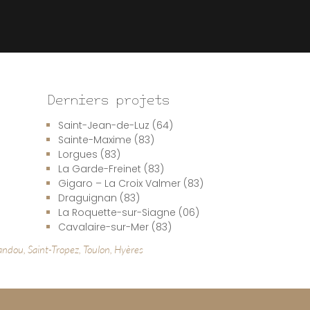
Derniers projets
Saint-Jean-de-Luz (64)
Sainte-Maxime (83)
Lorgues (83)
La Garde-Freinet (83)
Gigaro – La Croix Valmer (83)
Draguignan (83)
La Roquette-sur-Siagne (06)
Cavalaire-sur-Mer (83)
andou, Saint-Tropez, Toulon, Hyères