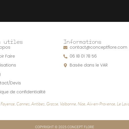
s utiles
Informations
ropos
contact@conceptflore.com
ir Faire
06 18 01 78 56
isations
Basée dans le VAR
g
tact/Devis
tique de confidentialité
 Fayence, Cannes, Antibes, Grasse, Valbonne, Nice, Aix-en-Provence, Le Lav
COPYRIGHT © 2025 CONCEPT FLORE