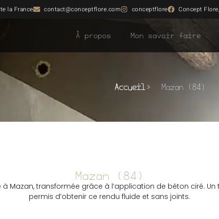
te la France
contact@conceptflore.com
conceptflore
Concept Flore
À propos
Mon savoir faire
Accueil
Mazan (84)
Mazan (84)
 à Mazan, transformée grâce à l’application de béton ciré. Un 
permis d’obtenir ce rendu fluide et sans joints.