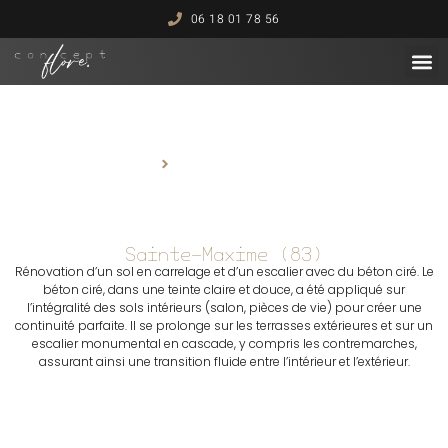
06 18 01 78 56
Mon savoi
Mes
Sainte-Maxime (83)
Accueil
Sainte-Maxime (83)
Sainte-Maxime (83)
Rénovation d’un sol en carrelage et d’un escalier avec du béton ciré. Le
béton ciré, dans une teinte claire et douce, a été appliqué sur
l’intégralité des sols intérieurs (salon, pièces de vie) pour créer une
continuité parfaite. Il se prolonge sur les terrasses extérieures et sur un
escalier monumental en cascade, y compris les contremarches,
assurant ainsi une transition fluide entre l’intérieur et l’extérieur.