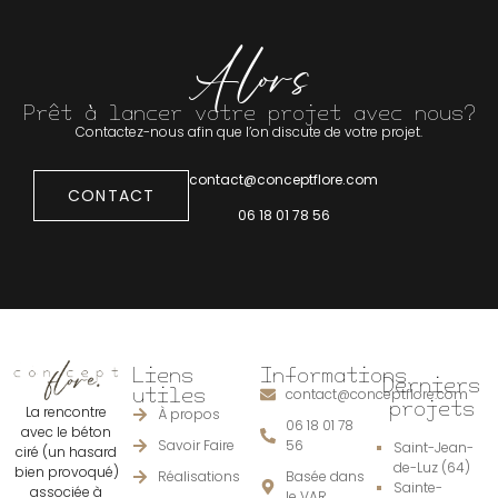
Alors
Prêt à lancer votre projet avec nous?
Contactez-nous afin que l’on discute de votre projet.
contact@conceptflore.com
CONTACT
06 18 01 78 56
Liens
Informations
Derniers
utiles
contact@conceptflore.com
projets
La rencontre
À propos
06 18 01 78
avec le béton
Savoir Faire
56
Saint-Jean-
ciré (un hasard
de-Luz (64)
bien provoqué)
Réalisations
Basée dans
Sainte-
associée à
le VAR