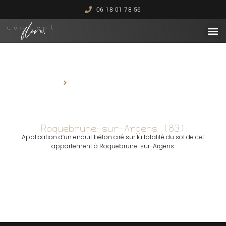
06 18 01 78 56
Mon savoi
Mes
Roquebrune-sur-Argens (83)
Accueil
Roquebrune-sur-Argens (83)
Roquebrune-sur-Argens (83)
Application d’un enduit béton ciré sur la totalité du sol de cet
appartement à Roquebrune-sur-Argens.